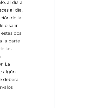
o, al día a 
ces al día. 
ción de la 
 o salir 
 estas dos 
 la parte 
e las 
 
r. La 
e algún 
e deberá 
rvalos 