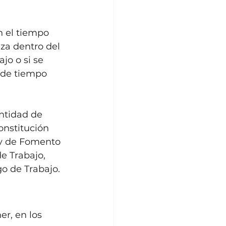
 el tiempo 
iza dentro del 
jo o si se 
 de tiempo 
ntidad de 
onstitución 
Ley de Fomento 
e Trabajo, 
o de Trabajo. 
r, en los 