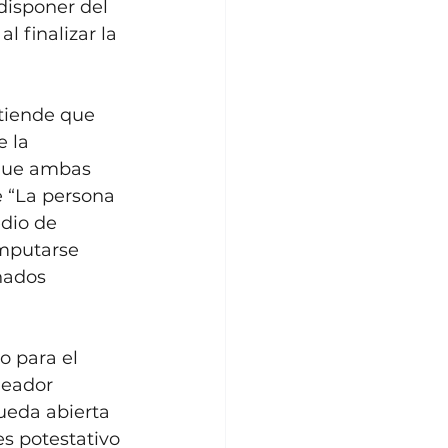
disponer del 
l finalizar la 
ntiende que 
 la 
 que ambas 
e “La persona 
dio de 
omputarse 
nados 
 para el 
leador 
ueda abierta 
es potestativo 