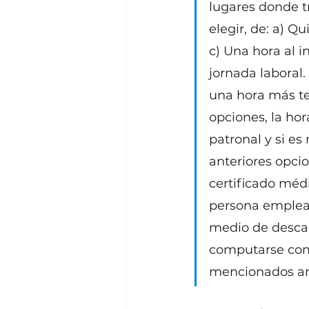
lugares donde tr
elegir, de: a) Q
c) Una hora al i
jornada laboral.
una hora más te
opciones, la ho
patronal y si e
anteriores opcio
certificado méd
persona emplead
medio de descan
computarse como 
mencionados ant