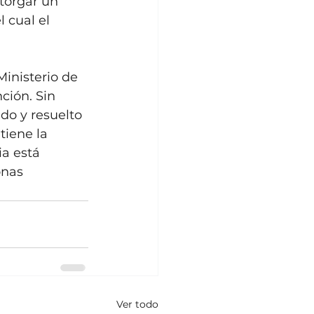
torgar un 
 cual el 
inisterio de 
ción. Sin 
o y resuelto 
tiene la 
ia está 
onas 
Ver todo