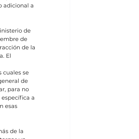
 adicional a 
nisterio de 
iembre de 
racción de la 
. El 
 
s cuales se 
general de 
r, para no 
 específica a 
n esas 
más de la 