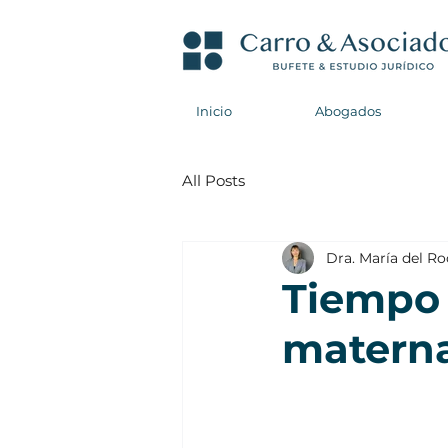
Inicio
Abogados
All Posts
Dra. María del R
Tiempo 
matern