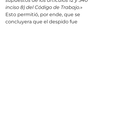
supuestos de los artículos 12 y 540 
inciso 8) del Código de Trabajo.
» 
Esto permitió, por ende, que se 
concluyera que el despido fue 
nulo en esta misma vía judicial 
sumarísima por reclamos de 
discriminación. 
Independientemente del 
resultado de ambas sentencias, sí 
debe tenerse presente que las 
tres tesis expuestas acá tienen un 
resultado idéntico: un despido en 
contravención del numeral 12 sería 
nulo, y no solo injustificado, con las 
consecuencias jurídicas que esto 
implique en cada caso concreto. 