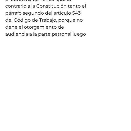
contrario a la Constitución tanto el 
párrafo segundo del artículo 543 
del Código de Trabajo, porque no 
dene el otorgamiento de 
audiencia a la parte patronal luego 
de la adopción de la medida de 
reinstalación provisional, como el 
artículo 583, inciso 10), también del 
Código, en lo que se reere a la falta 
de reconocimiento de apelación 
en contra de la medida de 
«reinstalación». 
Sin duda consideramos que esta 
decisión dividida no debe tomarse 
a la ligera. De no haberse 
rechazado la acción por cuestiones 
de admisibilidad, la resolución 