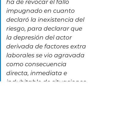
ha de revocar el fallo 
impugnado en cuanto 
declaró la inexistencia del 
riesgo, para declarar que 
la depresión del actor 
derivada de factores extra 
laborales se vio agravada 
como consecuencia 
directa, inmediata e 
indubitable de situaciones 
presentadas en su lugar 
de trabajo.”
Se observa el uso indistinto de los 
conceptos de estrés y burnout, sin 
embargo, este hecho no impide 