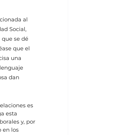
cionada al 
ad Social, 
 que se dé 
éase que el 
cisa una 
lenguaje 
osa dan 
elaciones es 
a esta 
orales y, por 
 en los 