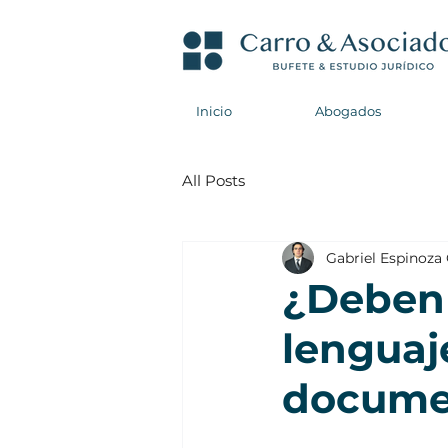
Inicio
Abogados
All Posts
Gabriel Espinoza
¿Deben 
lenguaje
documen