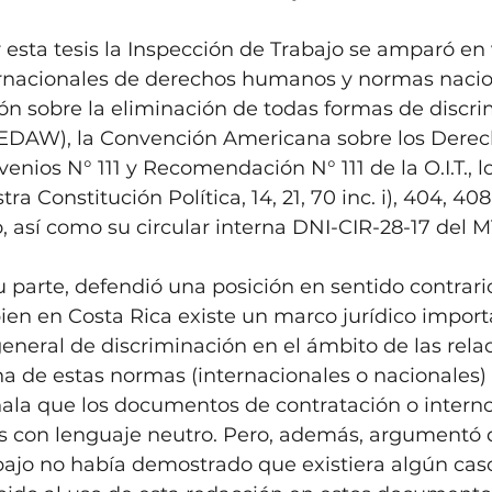
sta tesis la Inspección de Trabajo se amparó en 
rnacionales de derechos humanos y normas nacio
ón sobre la eliminación de todas formas de discri
CEDAW), la Convención Americana sobre los Derec
nios N° 111 y Recomendación N° 111 de la O.I.T., lo
ra Constitución Política, 14, 21, 70 inc. i), 404, 408
, así como su circular interna DNI-CIR-28-17 del M
 parte, defendió una posición en sentido contrario.
ien en Costa Rica existe un marco jurídico import
general de discriminación en el ámbito de las rela
a de estas normas (internacionales o nacionales) 
la que los documentos de contratación o intern
s con lenguaje neutro. Pero, además, argumentó q
bajo no había demostrado que existiera algún cas