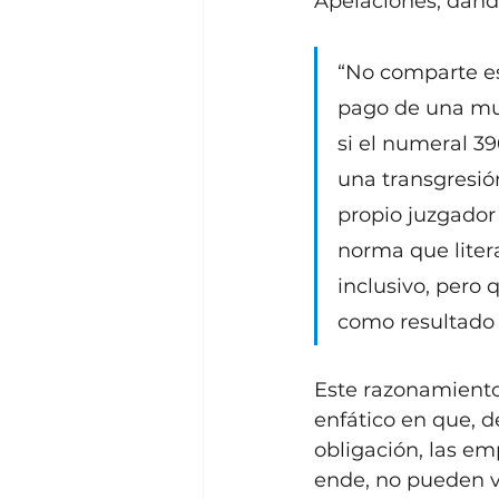
Apelaciones, dando
“No comparte es
pago de una mult
si el numeral 3
una transgresió
propio juzgador 
norma que liter
inclusivo, pero
como resultado l
Este razonamiento
enfático en que, 
obligación, las em
ende, no pueden ve