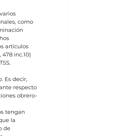
varios 
nales, como 
minación 
hos 
s artículos 
, 478 inc.10) 
TSS.
 Es decir, 
ante respecto 
ciones obrero-
os tengan 
ue la 
o de 