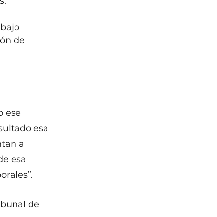
s.
bajo 
ión de 
o ese 
ultado esa 
tan a 
de esa 
orales”.
ibunal de 