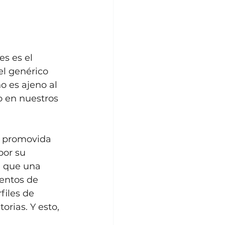
s es el 
el genérico 
o es ajeno al 
o en nuestros 
n promovida 
por su 
e que una 
entos de 
iles de 
orias. Y esto, 