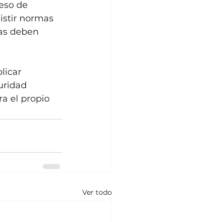
eso de 
istir normas 
as deben 
licar 
uridad 
ra el propio 
Ver todo